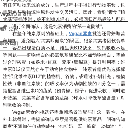
有任何动物来源的成分，生产过程中不得进行动物实验，也
需避免与动物源性原料发生交叉污染。因此，看到“素食”“植
Vegan认证资讯
物基”等描述时，绝不能掉以轻心，必须回归产品标签与配料
表，进行全面确认，这是纯素消费的“第一道防线”。
验厂之家
在坚守纯素原则的基础上，
Vegan素食
挑选还需兼顾营
养均衡，避免陷入“纯素即健康”的误区。很多纯素者因饮食单
联系我们
一，容易出现蛋白质不足、维生素B12缺乏、铁钙吸收不足
等问题——植物蛋白的必需氨基酸配比不如动物蛋白，需通
过合理搭配（如糙米+红豆、藜麦+鹰嘴豆）提升利用率；维
生素B12仅天然存在于动物性食物中，纯素者需优先选择标
注“强化维生素B12”的植物奶、谷物，或通过补剂补充；植物
性铁（非血红素铁）的吸收率仅为动物性铁的四分之一，需
搭配富含维生素C的蔬菜（如青椒、橙子）促进吸收，同时避
开菠菜、苋菜等富含草酸的蔬菜（焯水可降低草酸含量）对
钙吸收的抑制。
Vegan素食的挑选还需兼顾场景适配与理念一致性。在
外出就餐时，需提前确认餐厅是否提供纯素菜品，明确告知
商家“不添加任何动物成分（包括奶、蛋、蜂蜜、动物油）”，