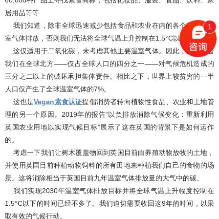
60,000种产品上寻找素食商标，包括化妆品、服装、食品、饮料、家
居用品等等
我们知道，除非全球迅速减少包括食品和农业在内的各个部门的温
1
室气体排放，否则我们无法将全球气温上升控制在1.5°C以下。
这仅适用于二氧化碳，未考虑其他主要温室气体。因此，这意味着
我们在全球北方——仅占全球人口的四分之一——对气候危机造成的
三分之二以上的破坏承担集体责任。相比之下，世界上较贫穷的一半
人口仅产生了全球温室气体的7%。
这也是
Vegan素食认证
提倡消费者转向植物性食品、农业和土地管
理的另一个原因。2019年的报告“以负排放消除气候变化：重新利用
英国农业用地以实现气候目标”展示了这在英国的背景下是如何运作
的。
考虑一下我们让树木覆盖物回到英国目前由养殖动物放牧的土地，
并使用英国目前种植动物饲料的所有田地来种植我们自己的食物的场
景。这将消除相当于英国目前九年温室气体排放量的大气中的碳。
我们实现2030年温室气体排放目标并将全球气温上升幅度控制在
1.5°C以下的时间已经不多了。我们迫切需要收回这9年的时间，以采
取有效的气候行动。